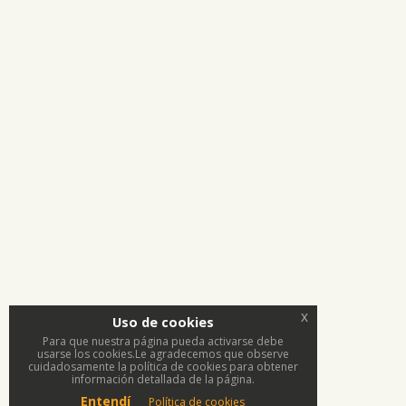
x
Uso de cookies
Para que nuestra página pueda activarse debe
usarse los cookies.Le agradecemos que observe
cuidadosamente la política de cookies para obtener
información detallada de la página.
Entendí
Política de cookies