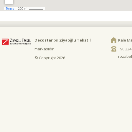
Decostar
bir
Ziyaoğlu Tekstil
Kale Ma
markasıdır.
+90 224
rozabel
© Copyright 2026