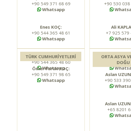
+90 549 371 68 69
+90 530 038
Whatsapp
Whats
Enes KOÇ:
Ali KAPL
+90 544 365 48 61
+7 925 579
Whatsapp
Whats
Muhammet KOÇ:
Ali KAPL
TÜRK CUMHURİYETLERİ
ORTA ASYA V
+90 544 365 48 60
+7 925 353
DOĞU
Whatsapp
Whats
Ömer Faruk KOÇ:
+90 549 371 98 65
Aslan UZUN 
Whatsapp
+90 533 390
Whats
Aslan UZUN 
+65 8201 6
Whats