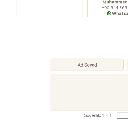
Muhammet 
+90 544 365
Whats
Güvenlik: 1 + 1 =