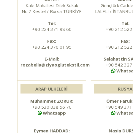
Kale Mahallesi Dilek Sokak
Gençtürk Cadde
No:7 Kestel / Bursa TÜRKİYE
LALELİ / İSTANBU
Tel:
Tel:
+90 224 371 98 60
+90 212 522
Fax:
Fax:
+90 224 376 01 95
+90 212 522
E-Mail:
Selahattin S
rozabella@ziyaoglutekstil.com
+90 542 327
Whats
ARAP ÜLKELERİ
RUSYA
Muhammet ZORUR:
Ömer Faruk
+90 530 038 56 70
+90 549 371
Whatsapp
Whats
Eymen HADDAD:
Nasia DUR